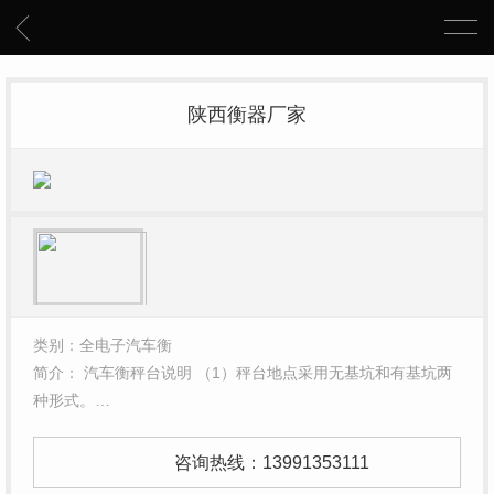
陕西衡器厂家
类别：全电子汽车衡
简介： 汽车衡秤台说明 （1）秤台地点采用无基坑和有基坑两
种形式。…
咨询热线：
13991353111